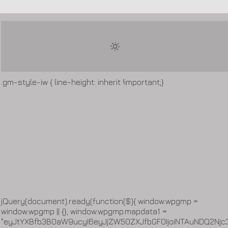
.gm-style-iw { line-height: inherit !important;}
jQuery(document).ready(function($){ window.wpgmp =
window.wpgmp || {}; window.wpgmp.mapdata1 =
"eyJtYXBfb3B0aW9ucyI6eyJjZW50ZXJfbGF0IjoiNTAuNDQ2Njc