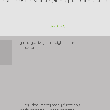
schon seit 1948 den Kopf der „Heimatpost“ schmückt. 
[zurück]
.gm-style-iw { line-height: inherit
!important;}
jQuery(document).ready(function($){
window.wpgmp = window.wpgmp || {};