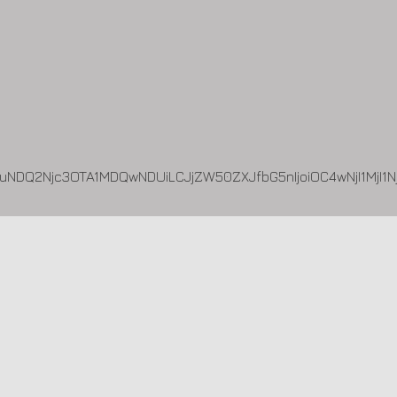
AuNDQ2Njc3OTA1MDQwNDUiLCJjZW50ZXJfbG5nIjoiOC4wNjI1MjI