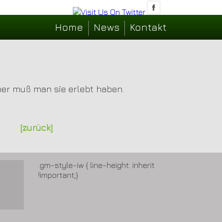
Home
News
Kontakt
her muß man sie erlebt haben.
[zurück]
.gm-style-iw { line-height: inherit
!important;}