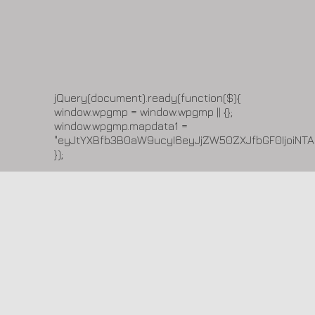
jQuery(document).ready(function($){
window.wpgmp = window.wpgmp || {};
window.wpgmp.mapdata1 =
"eyJtYXBfb3B0aW9ucyI6eyJjZW50ZXJfbGF0IjoiNT
});