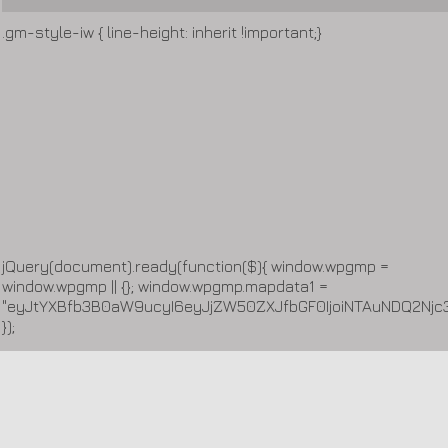
.gm-style-iw { line-height: inherit !important;}
jQuery(document).ready(function($){ window.wpgmp =
window.wpgmp || {}; window.wpgmp.mapdata1 =
"eyJtYXBfb3B0aW9ucyI6eyJjZW50ZXJfbGF0IjoiNTAuNDQ2Njc
});