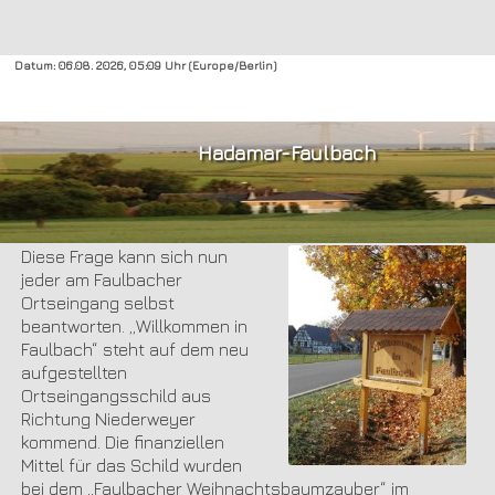
Datum: 06.08. 2026, 05:09 Uhr (Europe/Berlin)
Hadamar-Faulbach
Wo sind wir dann hier?
Diese Frage kann sich nun
jeder am Faulbacher
Ortseingang selbst
beantworten. „Willkommen in
Faulbach“ steht auf dem neu
aufgestellten
Ortseingangsschild aus
Richtung Niederweyer
kommend. Die finanziellen
Mittel für das Schild wurden
bei dem „Faulbacher Weihnachtsbaumzauber“ im